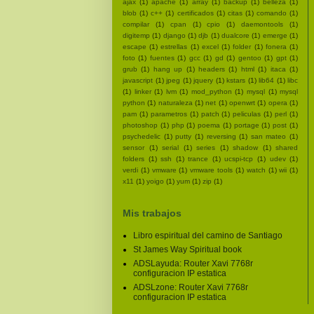
ajax
(1)
apache
(1)
array
(1)
backup
(1)
belleza
(1)
blob
(1)
c++
(1)
certificados
(1)
citas
(1)
comando
(1)
compilar
(1)
cpan
(1)
cpio
(1)
daemontools
(1)
digitemp
(1)
django
(1)
djb
(1)
dualcore
(1)
emerge
(1)
escape
(1)
estrellas
(1)
excel
(1)
folder
(1)
fonera
(1)
foto
(1)
fuentes
(1)
gcc
(1)
gd
(1)
gentoo
(1)
gpt
(1)
grub
(1)
hang up
(1)
headers
(1)
html
(1)
itaca
(1)
javascript
(1)
jpeg
(1)
jquery
(1)
kstars
(1)
lib64
(1)
libc
(1)
linker
(1)
lvm
(1)
mod_python
(1)
mysql
(1)
mysql
python
(1)
naturaleza
(1)
net
(1)
openwrt
(1)
opera
(1)
pam
(1)
parametros
(1)
patch
(1)
peliculas
(1)
perl
(1)
photoshop
(1)
php
(1)
poema
(1)
portage
(1)
post
(1)
psychedelic
(1)
putty
(1)
reversing
(1)
san mateo
(1)
sensor
(1)
serial
(1)
series
(1)
shadow
(1)
shared
folders
(1)
ssh
(1)
trance
(1)
ucspi-tcp
(1)
udev
(1)
verdi
(1)
vmware
(1)
vmware tools
(1)
watch
(1)
wii
(1)
x11
(1)
yoigo
(1)
yum
(1)
zip
(1)
Mis trabajos
Libro espiritual del camino de Santiago
St James Way Spiritual book
ADSLayuda: Router Xavi 7768r
configuracion IP estatica
ADSLzone: Router Xavi 7768r
configuracion IP estatica