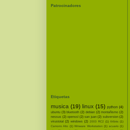
Patrocinadores
Etiquetas
musica
(19)
linux
(15)
python
(4)
ubuntu
(3)
bluetooth
(2)
debian
(2)
montañismo
(2)
nessus
(2)
openssl
(2)
san juan
(2)
subversion
(2)
virustotal
(2)
windows
(2)
2003 RC2
(1)
64bits
(1)
Camorro Alto
(1)
Wmware Workstation
(1)
acuario
(1)