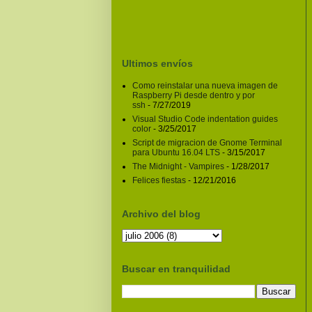
Ultimos envíos
Como reinstalar una nueva imagen de
Raspberry Pi desde dentro y por
ssh
- 7/27/2019
Visual Studio Code indentation guides
color
- 3/25/2017
Script de migracion de Gnome Terminal
para Ubuntu 16.04 LTS
- 3/15/2017
The Midnight - Vampires
- 1/28/2017
Felices fiestas
- 12/21/2016
Archivo del blog
Buscar en tranquilidad