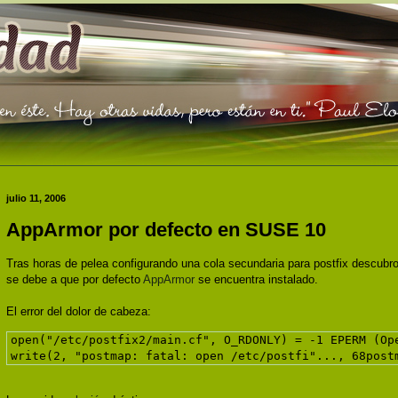
julio 11, 2006
AppArmor por defecto en SUSE 10
Tras horas de pelea configurando una cola secundaria para postfix descubro 
se debe a que por defecto
AppArmor
se encuentra instalado.
El error del dolor de cabeza:
open("/etc/postfix2/main.cf", O_RDONLY) = -1 EPERM (Op
write(2, "postmap: fatal: open /etc/postfi"..., 68post