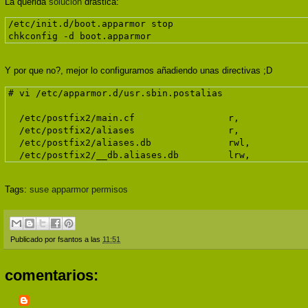
La querida
solución
drástica:
/etc/init.d/boot.apparmor stop
chkconfig -d boot.apparmor
Y por que no?, mejor lo configuramos añadiendo unas directivas ;D
# vi /etc/apparmor.d/usr.sbin.postalias
  /etc/postfix2/main.cf                 r,
  /etc/postfix2/aliases                 r,
  /etc/postfix2/aliases.db              rwl,
  /etc/postfix2/__db.aliases.db         lrw,
Tags:
suse
apparmor
permisos
Publicado por
fsantos
a las
11:51
comentarios: