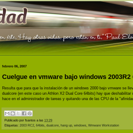
febrero 06, 2007
Cuelgue en vmware bajo windows 2003R2 
Resulta que para que la instalación de un windows 2000 bajo vmware se lle
dualcore (en este caso un Athlon X2 Dual Core 64bits) hay que deshabilitar 
hace en el administrador de tareas y quitando una de las CPU de la "afinidad
Publicado por
fsantos
a las
13:29
Etiquetas:
2003 RC2
,
64bits
,
dualcore
,
hang up
,
windows
,
Wmware Workstation