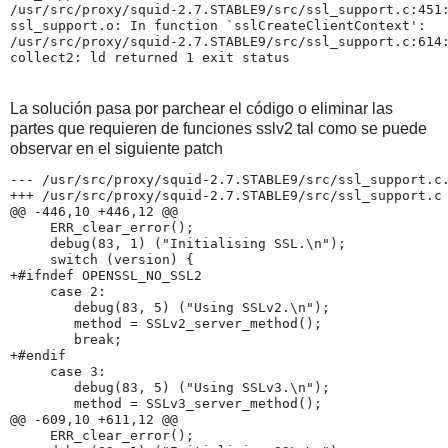
/usr/src/proxy/squid-2.7.STABLE9/src/ssl_support.c:451:
ssl_support.o: In function `sslCreateClientContext':

/usr/src/proxy/squid-2.7.STABLE9/src/ssl_support.c:614:
La solución pasa por parchear el código o eliminar las
partes que requieren de funciones sslv2 tal como se puede
observar en el siguiente patch
--- /usr/src/proxy/squid-2.7.STABLE9/src/ssl_support.c.
+++ /usr/src/proxy/squid-2.7.STABLE9/src/ssl_support.c 
@@ -446,10 +446,12 @@

     ERR_clear_error();

     debug(83, 1) ("Initialising SSL.\n");

     switch (version) {

+#ifndef OPENSSL_NO_SSL2

     case 2:

        debug(83, 5) ("Using SSLv2.\n");

        method = SSLv2_server_method();

        break;

+#endif

     case 3:

        debug(83, 5) ("Using SSLv3.\n");

        method = SSLv3_server_method();

@@ -609,10 +611,12 @@

     ERR_clear_error();
