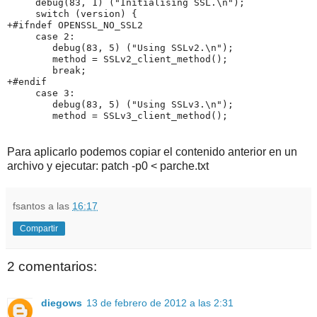
     debug(83, 1) ("Initialising SSL.\n");

     switch (version) {

+#ifndef OPENSSL_NO_SSL2

     case 2:

        debug(83, 5) ("Using SSLv2.\n");

        method = SSLv2_client_method();

        break;

+#endif

     case 3:

        debug(83, 5) ("Using SSLv3.\n");

Para aplicarlo podemos copiar el contenido anterior en un
archivo y ejecutar: patch -p0 < parche.txt
fsantos
a las
16:17
Compartir
2 comentarios:
diegows
13 de febrero de 2012 a las 2:31