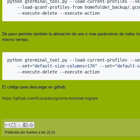
python gterminal_tool.py --load-current-profiles --sk
    --load-gconf-profiles-from homefolder_backup/.gco
    --execute-delete --execute-action
De paso permite también la alteración de uno o mas parámetros de todos los
mismo tiempo.
python gterminal_tool.py --load-current-profiles --se
    --set=
"
default-size-columns=170
"
 --set=
"
default-s
    --execute-delete --execute-action
El código para descargar en github:
https://github.com/fcosantos/gnome-terminal-migrate
Publicado por
fsantos
a las
20:34